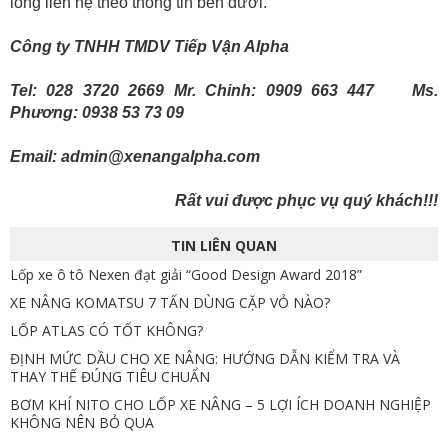
lòng liên hệ theo thông tin bên dưới.
Công ty TNHH TMDV Tiếp Vận Alpha
Tel: 028 3720 2669
Mr. Chinh: 0909 663 447 Ms.
Phương: 0938 53 73 09
Email: admin@xenangalpha.com
Rất vui được phục vụ quý khách!!!
TIN LIÊN QUAN
Lốp xe ô tô Nexen đạt giải “Good Design Award 2018”
XE NÂNG KOMATSU 7 TẤN DÙNG CẶP VỎ NÀO?
LỐP ATLAS CÓ TỐT KHÔNG?
ĐỊNH MỨC DẦU CHO XE NÂNG: HƯỚNG DẪN KIỂM TRA VÀ
THAY THẾ ĐÚNG TIÊU CHUẨN
BƠM KHÍ NITO CHO LỐP XE NÂNG – 5 LỢI ÍCH DOANH NGHIỆP
KHÔNG NÊN BỎ QUA