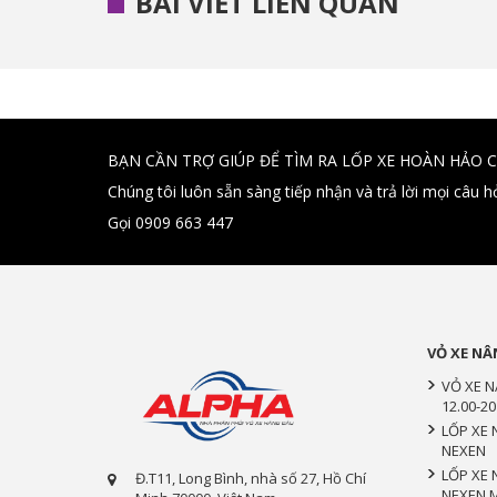
BÀI VIẾT LIÊN QUAN
BẠN CẦN TRỢ GIÚP ĐỂ TÌM RA LỐP XE HOÀN HẢO 
Chúng tôi luôn sẵn sàng tiếp nhận và trả lời mọi câu h
Gọi 0909 663 447
VỎ XE NÂ
VỎ XE 
12.00-20
LỐP XE 
NEXEN
LỐP XE 
Đ.T11, Long Bình, nhà số 27, Hồ Chí
NEXEN 