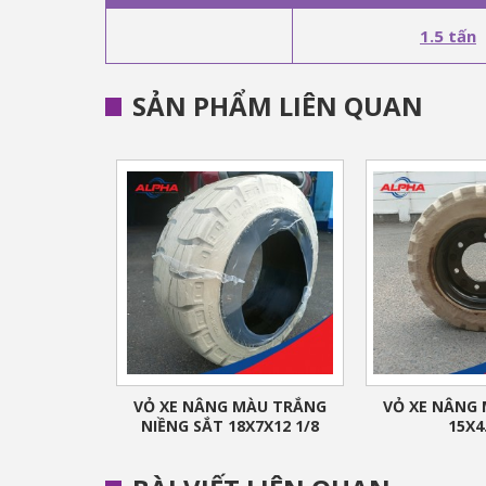
1.5 tấn
SẢN PHẨM LIÊN QUAN
VỎ XE NÂNG MÀU TRẮNG
VỎ XE NÂNG
NIỀNG SẮT 18X7X12 1/8
15X4