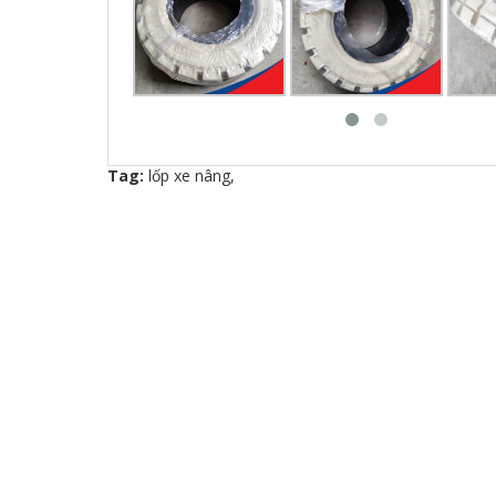
Tag:
lốp xe nâng
,