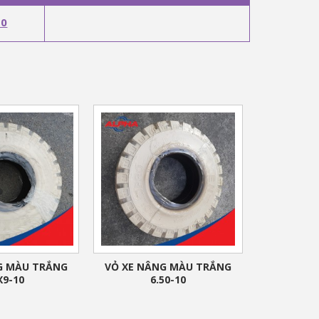
10
G MÀU TRẮNG
VỎ XE NÂNG MÀU TRẮNG
X9-10
6.50-10