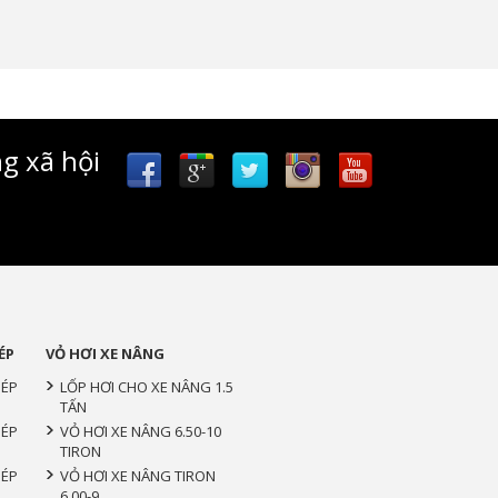
g xã hội
ÉP
VỎ HƠI XE NÂNG
HÉP
LỐP HƠI CHO XE NÂNG 1.5
TẤN
HÉP
VỎ HƠI XE NÂNG 6.50-10
TIRON
HÉP
VỎ HƠI XE NÂNG TIRON
6.00-9