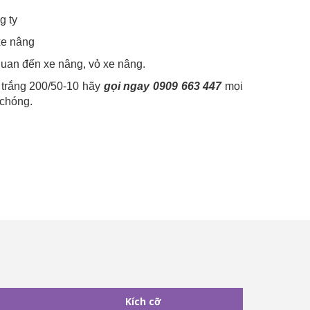
g ty
xe nâng
 quan đến xe nâng, vỏ xe nâng.
u trắng 200/50-10 hãy
gọi ngay 0909 663 447
mọi
 chóng.
Kích cỡ