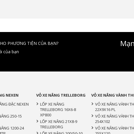
Mạn
CHO PHƯƠNG TIỆN CỦA BẠN?
ỏi của bạn
NG NEXEN
VỎ XE NÂNG TRELLEBORG
VỎ XE NÂNG VÀNH TH
NÂNG ĐẶC NEXEN
LỐP XE NÂNG
VỎ XE NÂNG VÀNH T
TRELLEBORG 16X6-8
22X9X16 PL
XP800
NÂNG 250-15
VỎ XE NÂNG VÀNH T
LỐP XE NÂNG 21X8-9
254X102
TRELLEBORG
NÂNG 1200-24
VỎ XE NÂNG VÀNH T
MTP
LỐP XE NÂNG 200/50-10
255X120