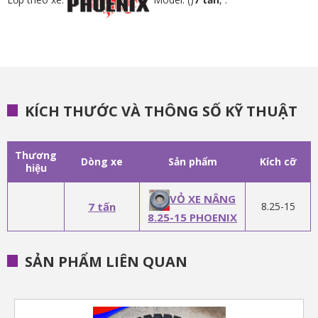
KÍCH THƯỚC VÀ THÔNG SỐ KỸ THUẬT
Thương
Dòng xe
Sản phẩm
Kích cỡ
hiệu
VỎ XE NÂNG
7 tấn
8.25-15
8.25-15 PHOENIX
SẢN PHẨM LIÊN QUAN