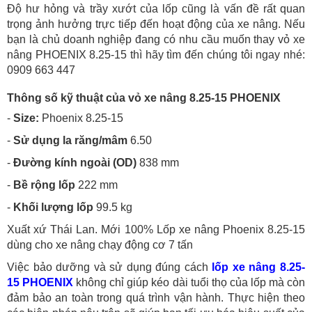
Độ hư hỏng và trầy xướt của lốp cũng là vấn đề rất quan
trọng ảnh hưởng trực tiếp đến hoạt động của xe nâng. Nếu
bạn là chủ doanh nghiệp đang có nhu cầu muốn thay vỏ xe
nâng PHOENIX 8.25-15 thì hãy tìm đến chúng tôi ngay nhé:
0909 663 447
Thông số kỹ thuật của vỏ xe nâng 8.25-15 PHOENIX
-
Size:
Phoenix 8.25-15
-
Sử dụng la răng/mâm
6.50
-
Đường kính ngoài (OD)
838 mm
-
Bề rộng lốp
222 mm
-
Khối lượng lốp
99.5 kg
Xuất xứ Thái Lan. Mới 100% Lốp xe nâng Phoenix 8.25-15
dùng cho xe nâng chạy động cơ 7 tấn
Việc bảo dưỡng và sử dụng đúng cách
lốp xe nâng 8.25-
15 PHOENIX
không chỉ giúp kéo dài tuổi thọ của lốp mà còn
đảm bảo an toàn trong quá trình vận hành. Thực hiện theo