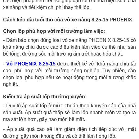
các biện pháp nêu trên sẽ giúp bạn tối ưu hóa hiệu suất của
xe nâng và tiết kiệm chi phí thay thế lốp.
Cách kéo dài tuổi thọ của vỏ xe nâng 8.25-15 PHOENIX
Chọn lốp phù hợp với môi trường làm việc:
- Đảm bảo chọn đúng loại vỏ xe nâng PHOENIX 8.25-15 có
khả năng chịu được các điều kiện làm việc cụ thể như sàn
bê tông, đường sỏi, môi trường ẩm ướt hoặc hóa chất.
-
Vỏ PHOENIX 8.25-15
được thiết kế với khả năng chịu tải
cao, phù hợp với môi trường công nghiệp. Tuy nhiên, cần
chọn loại phù hợp nếu xe hoạt động trong môi trường khắc
nghiệt.
Kiểm tra áp suất lốp thường xuyên:
- Duy trì áp suất lốp ở mức chuẩn theo khuyến cáo của nhà
sản xuất. Áp suất quá thấp sẽ làm lốp nhanh mòn và tạo ra
ma sát lớn hơn, gây hao mòn bề mặt.
- Áp suất quá cao sẽ làm giảm diện tích tiếp xúc với mặt
đường, gây mòn không đều và có thể làm hỏng lốp.