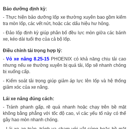
Bảo dưỡng định kỳ:
- Thực hiện bảo dưỡng lốp xe thường xuyên bao gồm kiểm
tra mòn lốp, các vết nứt, hoặc các dấu hiệu hư hỏng.
- Đảo lốp định kỳ giúp phân bố đều lực mòn giữa các bánh
xe, kéo dài tuổi thọ của cả bộ lốp.
Điều chỉnh tải trọng hợp lý:
-
Vỏ xe nâng 8.25-15
PHOENIX có khả năng chịu tải cao
nhưng nếu xe thường xuyên bị quá tải, lốp sẽ nhanh chóng
bị xuống cấp.
- Kiểm soát tải trọng giúp giảm áp lực lên lốp và hệ thống
giảm xóc của xe nâng.
Lái xe nâng đúng cách:
- Tránh phanh gấp, rẽ quá nhanh hoặc chạy trên bề mặt
không bằng phẳng với tốc độ cao, vì các yếu tố này có thể
gây hao mòn nhanh chóng.
- Lái xe an toàn, tránh va chạm với vật cứng hoặc bề mặt