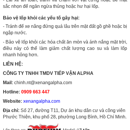
sắc nhọn để ngăn ngừa thủng hoặc hư hại lốp.
Bảo vệ lốp khỏi các yếu tố gây hại:
- Tránh để xe nâng đứng quá lâu trên mặt đất gồ ghề hoặc bị
ngập nước.
- Bảo vệ lốp khỏi các hóa chất ăn mòn và ánh nắng mặt trời,
điều này có thể làm giảm chất lượng cao su và làm lốp
nhanh hỏng hơn.
LIÊN HỆ:
CÔNG TY TNHH TMDV TIẾP VẬN ALPHA
Mail:
chinh.nt@xenangalpha.com
Hotline:
0909 663 447
Website:
xenangalpha.com
Địa chỉ:
Số 27, đường T11, Dự án khu dân cư và công viên
Phước Thiện, khu phố 28, phường Long Bình, Hồ Chí Minh.
Lốp theo xe:
Model: ()
7 tấn
, .