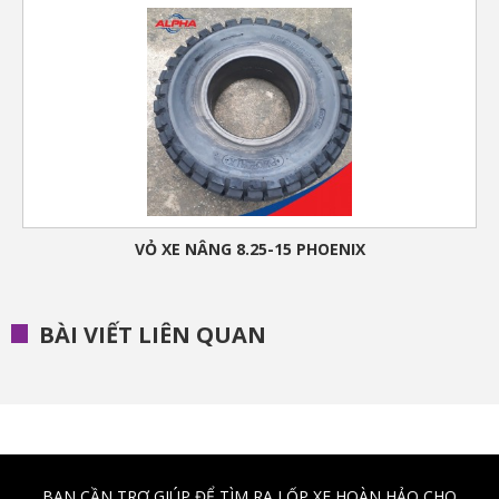
VỎ XE NÂNG 8.25-15 PHOENIX
BÀI VIẾT LIÊN QUAN
BẠN CẦN TRỢ GIÚP ĐỂ TÌM RA LỐP XE HOÀN HẢO CHO