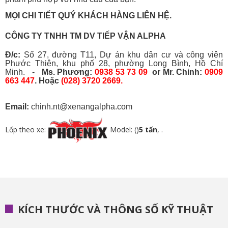
MỌI CHI TIẾT QUÝ KHÁCH HÀNG LIÊN HỆ.
CÔNG TY TNHH TM DV TIẾP VẬN ALPHA
Đ/c:
Số 27, đường T11, Dự án khu dân cư và công viên
Phước Thiện, khu phố 28, phường Long Bình, Hồ Chí
Minh. -
Ms. Phương:
0938 53 73 09
or Mr. Chinh:
0909
663 447
. Hoặc
(028) 3720 2669.
Email:
chinh.nt@xenangalpha.com
Lốp theo xe:
Model: ()
5 tấn
, .
KÍCH THƯỚC VÀ THÔNG SỐ KỸ THUẬT