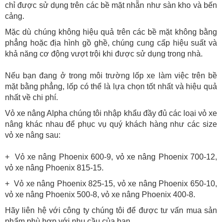
chỉ được sử dụng trên các bề mặt nhẵn như sàn kho và bến
cảng.
Mặc dù chúng không hiệu quả trên các bề mặt không bằng
phẳng hoặc địa hình gồ ghề, chúng cung cấp hiệu suất và
khả năng cơ động vượt trội khi được sử dụng trong nhà.
Nếu bạn đang ở trong môi trường lốp xe làm việc trên bề
mặt bằng phẳng, lốp có thể là lựa chọn tốt nhất và hiệu quả
nhất về chi phí.
Vỏ xe nâng Alpha
chúng tôi nhập khẩu đầy đủ các loại vỏ xe
nâng khác nhau để phục vụ quý khách hàng như các size
vỏ xe nâng sau:
+ Vỏ xe nâng Phoenix 600-9,
vỏ xe nâng Phoenix 700-12
,
vỏ xe nâng Phoenix 815-15.
+ Vỏ xe nâng Phoenix 825-15, vỏ xe nâng Phoenix 650-10,
vỏ xe nâng Phoenix 500-8, vỏ xe nâng Phoenix 400-8.
Hãy liên hệ với công ty chúng tôi để được tư vấn mua sản
phẩm phù hợp với nhu cầu của bạn.