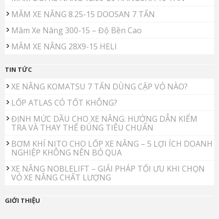
MÂM XE NÂNG 8.25-15 DOOSAN 7 TẤN
Mâm Xe Nâng 300-15 – Độ Bền Cao
MÂM XE NÂNG 28X9-15 HELI
TIN TỨC
XE NÂNG KOMATSU 7 TẤN DÙNG CẶP VỎ NÀO?
LỐP ATLAS CÓ TỐT KHÔNG?
ĐỊNH MỨC DẦU CHO XE NÂNG: HƯỚNG DẪN KIỂM
TRA VÀ THAY THẾ ĐÚNG TIÊU CHUẨN
BƠM KHÍ NITO CHO LỐP XE NÂNG – 5 LỢI ÍCH DOANH
NGHIỆP KHÔNG NÊN BỎ QUA
XE NÂNG NOBLELIFT – GIẢI PHÁP TỐI ƯU KHI CHỌN
VỎ XE NÂNG CHẤT LƯỢNG
GIỚI THIỆU