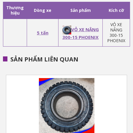
Thương
Dòng xe
Sản phẩm
Kích cỡ
hiệu
VỎ XE
VỎ XE NÂNG
NÂNG
5 tấn
300-15
300-15 PHOENIX
PHOENIX
SẢN PHẨM LIÊN QUAN