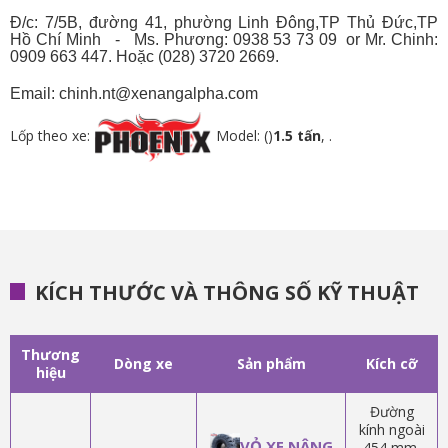
Đ/c: 7/5B, đường 41, phường Linh Đông,TP Thủ Đức,TP
Hồ Chí Minh - Ms. Phương: 0938 53 73 09 or Mr. Chinh:
0909 663 447
. Hoặc (028) 3720 2669.
Email: chinh.nt@xenangalpha.com
Lốp theo xe:
Model: ()
1.5 tấn
, .
KÍCH THƯỚC VÀ THÔNG SỐ KỸ THUẬT
Thương
Dòng xe
Sản phẩm
Kích cỡ
hiệu
Đường
kính ngoài
VỎ XE NÂNG
454 mm,