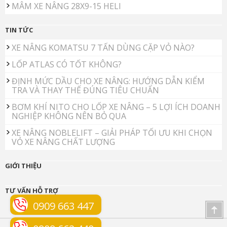
MÂM XE NÂNG 28X9-15 HELI
TIN TỨC
XE NÂNG KOMATSU 7 TẤN DÙNG CẶP VỎ NÀO?
LỐP ATLAS CÓ TỐT KHÔNG?
ĐỊNH MỨC DẦU CHO XE NÂNG: HƯỚNG DẪN KIỂM
TRA VÀ THAY THẾ ĐÚNG TIÊU CHUẨN
BƠM KHÍ NITO CHO LỐP XE NÂNG – 5 LỢI ÍCH DOANH
NGHIỆP KHÔNG NÊN BỎ QUA
XE NÂNG NOBLELIFT – GIẢI PHÁP TỐI ƯU KHI CHỌN
VỎ XE NÂNG CHẤT LƯỢNG
GIỚI THIỆU
TƯ VẤN HỖ TRỢ
0909 663 447