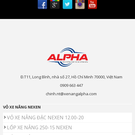
Đ.T11, Long Bình, nhà số 27, Hồ Chí Minh 70000, Việt Nam
0909 663 447
chinh.nt@xenangalpha.com
VỎ XE NÂNG NEXEN
VỎ XE NÂNG ĐẶC NEXEN 12.00-20
LỐP XE NÂNG 250-15 NEXEN