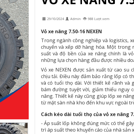
29/10/2024
Admin
988 Lượt xem
Vỏ xe nâng 7.50-16 NEXEN
Trong ngành công nghiệp và logistics, x
chuyển và xếp dỡ hàng hóa. Một trong 
suất và độ bền của xe nâng chính là vỏ
những lựa chọn hàng đầu được nhiều doa
Vỏ xe NEXEN được sản xuất từ cao su c
chịu tải. Điều này đảm bảo rằng lốp có 
và có tuổi thọ dài. Với thiết kế rãnh và
bám đường tuyệt vời, giảm thiểu nguy c
nâng. Thiết kế này cũng giúp lốp xe nân
từ mặt sàn nhà kho đến khu vực ngoài trờ
Cách kéo dài tuổi thọ của vỏ xe nâng 
- Áp suất lốp không đúng mức có thể gây
trì áp suất theo khuyến cáo của nhà sản x