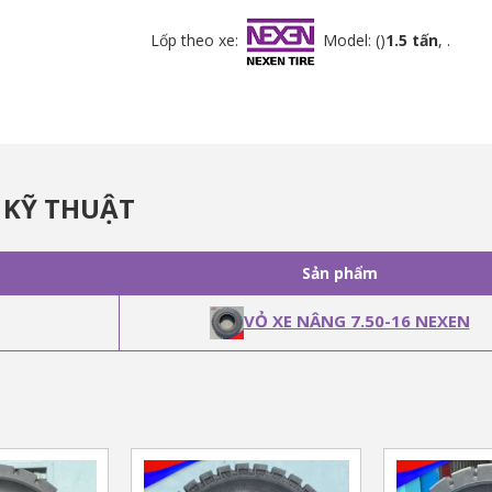
Lốp theo xe:
Model: ()
1.5 tấn
, .
 KỸ THUẬT
Sản phẩm
VỎ XE NÂNG 7.50-16 NEXEN