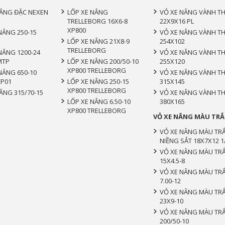
NÂNG ĐẶC NEXEN
LỐP XE NÂNG
VỎ XE NÂNG VÀNH T
TRELLEBORG 16X6-8
22X9X16 PL
XP800
NÂNG 250-15
VỎ XE NÂNG VÀNH T
LỐP XE NÂNG 21X8-9
254X102
TRELLEBORG
NÂNG 1200-24
VỎ XE NÂNG VÀNH T
MTP
LỐP XE NÂNG 200/50-10
255X120
XP800 TRELLEBORG
NÂNG 650-10
VỎ XE NÂNG VÀNH T
CP01
LỐP XE NÂNG 250-15
315X145
XP800 TRELLEBORG
ÂNG 315/70-15
VỎ XE NÂNG VÀNH T
LỐP XE NÂNG 6.50-10
380X165
XP800 TRELLEBORG
VỎ XE NÂNG MÀU TR
VỎ XE NÂNG MÀU TR
NIỀNG SẮT 18X7X12 1
VỎ XE NÂNG MÀU TR
15X4.5-8
VỎ XE NÂNG MÀU TR
7.00-12
VỎ XE NÂNG MÀU TR
23X9-10
VỎ XE NÂNG MÀU TR
200/50-10