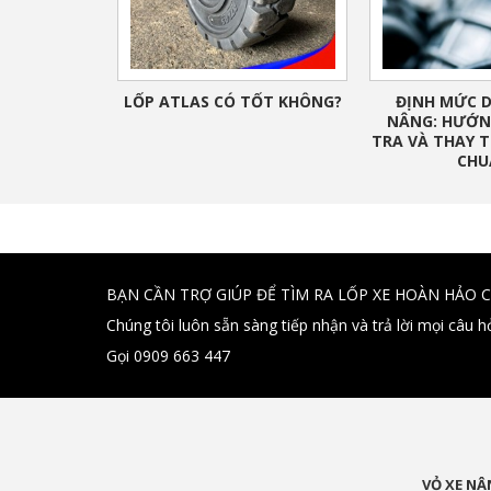
LỐP ATLAS CÓ TỐT KHÔNG?
ĐỊNH MỨC D
NÂNG: HƯỚN
TRA VÀ THAY T
CHU
BẠN CẦN TRỢ GIÚP ĐỂ TÌM RA LỐP XE HOÀN HẢO 
Chúng tôi luôn sẵn sàng tiếp nhận và trả lời mọi câu h
Gọi 0909 663 447
VỎ XE NÂ