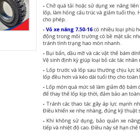
-
Chở quá tải hoặc sử dụng xe nâng liên 
lốp, làm hỏng cấu trúc và giảm tuổi thọ.
cho phép.
-
Vỏ xe nâng 7.50-16
có nhiều loại phù h
động trong môi trường có bề mặt sắc nhọ
tránh tình trạng hao mòn nhanh.
-
Bụi bẩn, dầu mỡ và các vật thể bám dính
Vệ sinh định kỳ giúp loại bỏ các tác nhân 
-
Lốp trước và lốp sau thường chịu lực k
lốp đều hơn và kéo dài tuổi thọ cho toàn 
-
Lốp mòn quá mức sẽ làm giảm độ bám đ
để thay thế lốp kịp thời, đảm bảo an toàn
-
Tránh các thao tác gây áp lực mạnh n
Điều khiển xe nhẹ nhàng, đúng kỹ thuật sẽ
-
Khi không sử dụng, bảo quản xe nâng
tiếp và nhiệt độ cao. Điều này sẽ hạn chế 