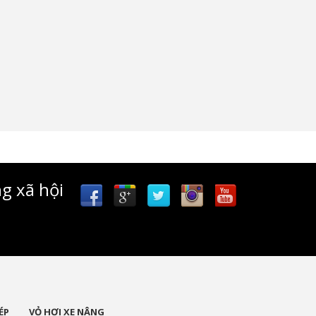
g xã hội
ÉP
VỎ HƠI XE NÂNG