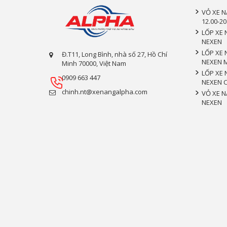
VỎ XE 
12.00-20
LỐP XE 
NEXEN
LỐP XE 
Đ.T11, Long Bình, nhà số 27, Hồ Chí
NEXEN 
Minh 70000, Việt Nam
LỐP XE 
0909 663 447
NEXEN 
chinh.nt@xenangalpha.com
VỎ XE N
NEXEN