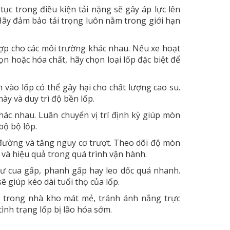
tục trong điều kiện tải nặng sẽ gây áp lực lên
 Hãy đảm bảo tải trọng luôn nằm trong giới hạn
ợp cho các môi trường khác nhau. Nếu xe hoạt
n hoặc hóa chất, hãy chọn loại lốp đặc biệt để
 vào lốp có thể gây hại cho chất lượng cao su.
này và duy trì độ bền lốp.
hác nhau. Luân chuyển vị trí định kỳ giúp mòn
bộ bộ lốp.
ường và tăng nguy cơ trượt. Theo dõi độ mòn
 và hiệu quả trong quá trình vận hành.
hư cua gấp, phanh gấp hay leo dốc quá nhanh.
 giúp kéo dài tuổi thọ của lốp.
 trong nhà kho mát mẻ, tránh ánh nắng trực
tình trạng lốp bị lão hóa sớm.