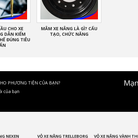
ẦU CHO XE
MÂM XE NÂNG LÀ GÌ? CẤU
G DẪN KIỂM
TẠO, CHỨC NĂNG
HẾ ĐÚNG TIÊU
ẨN
Mạn
CHO PHƯƠNG TIỆN CỦA BẠN?
ỏi của bạn
NG NEXEN
VỎ XE NÂNG TRELLEBORG
VỎ XE NÂNG VÀNH TH