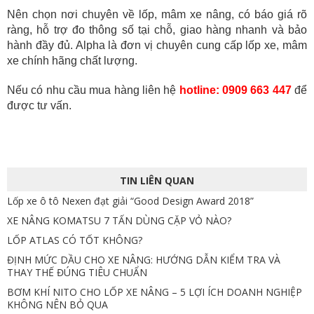
Nên chọn nơi chuyên về lốp, mâm xe nâng, có báo giá rõ
ràng, hỗ trợ đo thông số tại chỗ, giao hàng nhanh và bảo
hành đầy đủ. Alpha là đơn vị chuyên cung cấp lốp xe, mâm
xe chính hãng chất lượng.
Nếu có nhu cầu mua hàng liên hệ
hotline: 0909 663 447
để
được tư vấn.
TIN LIÊN QUAN
Lốp xe ô tô Nexen đạt giải “Good Design Award 2018”
XE NÂNG KOMATSU 7 TẤN DÙNG CẶP VỎ NÀO?
LỐP ATLAS CÓ TỐT KHÔNG?
ĐỊNH MỨC DẦU CHO XE NÂNG: HƯỚNG DẪN KIỂM TRA VÀ
THAY THẾ ĐÚNG TIÊU CHUẨN
BƠM KHÍ NITO CHO LỐP XE NÂNG – 5 LỢI ÍCH DOANH NGHIỆP
KHÔNG NÊN BỎ QUA