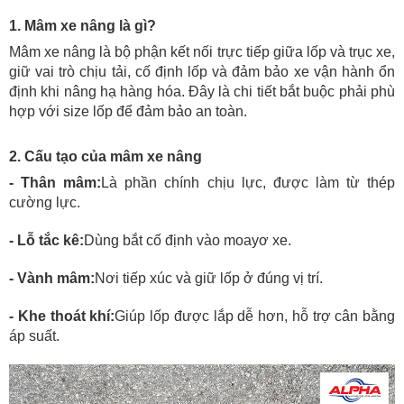
1. Mâm xe nâng là gì?
Mâm xe nâng là bộ phận kết nối trực tiếp giữa lốp và trục xe,
giữ vai trò chịu tải, cố định lốp và đảm bảo xe vận hành ổn
định khi nâng hạ hàng hóa. Đây là chi tiết bắt buộc phải phù
hợp với size lốp để đảm bảo an toàn.
2. Cấu tạo của mâm xe nâng
- Thân mâm:
Là phần chính chịu lực, được làm từ thép
cường lực.
- Lỗ tắc kê:
Dùng bắt cố định vào moayơ xe.
- Vành mâm:
Nơi tiếp xúc và giữ lốp ở đúng vị trí.
- Khe thoát khí:
Giúp lốp được lắp dễ hơn, hỗ trợ cân bằng
áp suất.