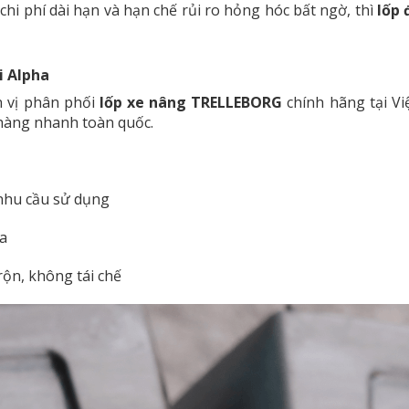
chi phí dài hạn và hạn chế rủi ro hỏng hóc bất ngờ, thì
lốp
i Alpha
n vị phân phối
lốp xe nâng TRELLEBORG
chính hãng tại V
 hàng nhanh toàn quốc.
 nhu cầu sử dụng
ia
ộn, không tái chế