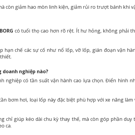
à còn giảm hao mòn linh kiện, giảm rủi ro trượt bánh khi vậ
LEBORG
có tuổi thọ cao hơn rõ rệt. Ít hư hỏng, không phải 
p hạn chế các sự cố như nổ lốp, vỡ lốp, gián đoạn vận hàn
thiết.
g doanh nghiệp nào?
nghiệp có tần suất vận hành cao lựa chọn. Điển hình như
cần bơm hơi, loại lốp này đặc biệt phù hợp với xe nâng làm
 chỉ giúp kéo dài chu kỳ thay thế, mà còn góp phần duy trì
o ca.