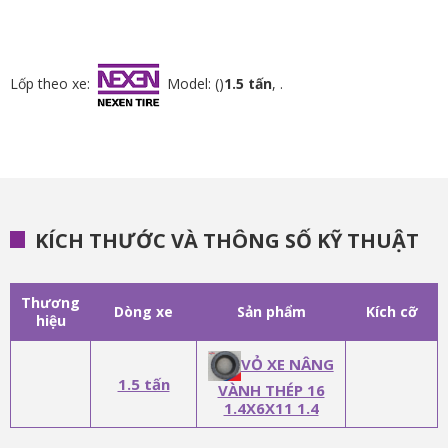
Lốp theo xe:
Model: ()
1.5 tấn
, .
KÍCH THƯỚC VÀ THÔNG SỐ KỸ THUẬT
Thương
Dòng xe
Sản phẩm
Kích cỡ
hiệu
VỎ XE NÂNG
1.5 tấn
VÀNH THÉP 16
1.4X6X11 1.4