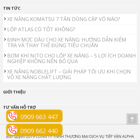
TIN TỨC
XE NÂNG KOMATSU 7 TẤN DÙNG CẶP VỎ NÀO?
LỐP ATLAS CÓ TỐT KHÔNG?
ĐỊNH MỨC DẦU CHO XE NÂNG: HƯỚNG DẪN KIỂM
TRA VÀ THAY THẾ ĐÚNG TIÊU CHUẨN
BƠM KHÍ NITO CHO LỐP XE NÂNG – 5 LỢI ÍCH DOANH
NGHIỆP KHÔNG NÊN BỎ QUA
XE NÂNG NOBLELIFT – GIẢI PHÁP TỐI ƯU KHI CHỌN
VỎ XE NÂNG CHẤT LƯỢNG
GIỚI THIỆU
TƯ VẤN HỖ TRỢ
0909 663 447
0909 662 440
Bản quyền 2019 CÔNG TY TNHH THƯƠNG MẠI DỊCH VỤ TIẾP VẬN ALPHA