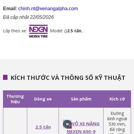
Email:
chinh.nt@xenangalpha.com
Đã cập nhật 22/05/2026
Lốp theo xe:
Model: ()
2.5 tấn
, .
KÍCH THƯỚC VÀ THÔNG SỐ KỸ THUẬT
Thương
Dòng xe
Sản phẩm
Kích cỡ
hiệu
Đường
kính ngoài
VỎ XE NÂNG
530 mm,
2.5 tấn
Bề rộng
NEXEN 600-9