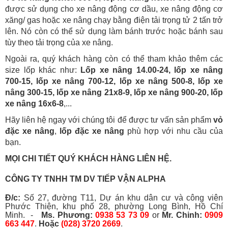
được sử dụng cho xe nâng động cơ dầu, xe nâng động cơ
xăng/ gas hoặc xe nâng chạy bằng điện tải trọng tử 2 tấn trở
lên. Nó còn có thể sử dụng làm bánh trước hoặc bánh sau
tùy theo tải trọng của xe nâng.
Ngoài ra, quý khách hàng còn có thể tham khảo thêm các
size lốp khác như:
Lốp xe nâng 14.00-24, lốp xe nâng
700-15, lốp xe nâng 700-12, lốp xe nâng 500-8, lốp xe
nâng 300-15, lốp xe nâng 21x8-9, lốp xe nâng 900-20, lốp
xe nâng 16x6-8
,...
Hãy liên hệ ngay với chúng tôi để được tư vấn sản phẩm
vỏ
đặc xe nâng
,
lốp đặc xe nâng
phù hợp với nhu cầu của
bạn.
MỌI CHI TIẾT QUÝ KHÁCH HÀNG LIÊN HỆ.
CÔNG TY TNHH TM DV TIẾP VẬN ALPHA
Đ/c:
Số 27, đường T11, Dự án khu dân cư và công viên
Phước Thiện, khu phố 28, phường Long Bình, Hồ Chí
Minh. -
Ms. Phương:
0938 53 73 09
or
Mr. Chinh:
0909
663 447
.
Hoặc
(028) 3720 2669
.