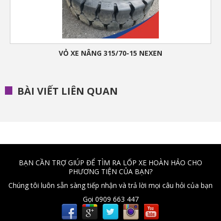
VỎ XE NÂNG 315/70-15 NEXEN
BÀI VIẾT LIÊN QUAN
BẠN CẦN TRỢ GIÚP ĐỂ TÌM RA LỐP XE HOÀN HẢO CHO
PHƯƠNG TIỆN CỦA BẠN?
Chúng tôi luôn sẵn sàng tiếp nhận và trả lời mọi câu hỏi của bạn
Gọi 0909 663 447