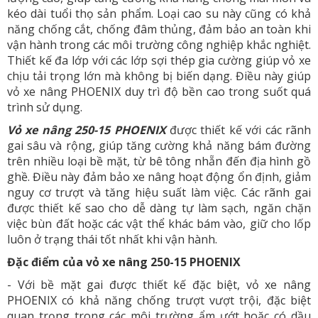
kéo dài tuổi thọ sản phẩm. Loại cao su này cũng có khả
năng chống cắt, chống đâm thủng, đảm bảo an toàn khi
vận hành trong các môi trường công nghiệp khắc nghiệt.
Thiết kế đa lớp với các lớp sợi thép gia cường giúp vỏ xe
chịu tải trọng lớn mà không bị biến dạng. Điều này giúp
vỏ xe nâng PHOENIX duy trì độ bền cao trong suốt quá
trình sử dụng.
Vỏ xe nâng 250-15 PHOENIX
được thiết kế với các rãnh
gai sâu và rộng, giúp tăng cường khả năng bám đường
trên nhiều loại bề mặt, từ bê tông nhẵn đến địa hình gồ
ghề. Điều này đảm bảo xe nâng hoạt động ổn định, giảm
nguy cơ trượt và tăng hiệu suất làm việc. Các rãnh gai
được thiết kế sao cho dễ dàng tự làm sạch, ngăn chặn
việc bùn đất hoặc các vật thể khác bám vào, giữ cho lốp
luôn ở trạng thái tốt nhất khi vận hành.
Đặc điểm của vỏ xe nâng 250-15 PHOENIX
- Với bề mặt gai được thiết kế đặc biệt, vỏ xe nâng
PHOENIX có khả năng chống trượt vượt trội, đặc biệt
quan trọng trong các môi trường ẩm ướt hoặc có dầu