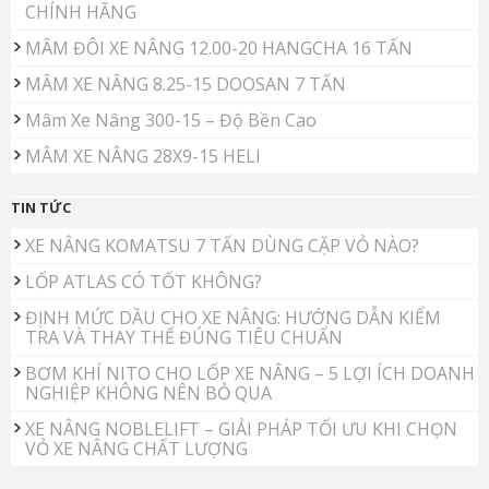
CHÍNH HÃNG
MÂM ĐÔI XE NÂNG 12.00-20 HANGCHA 16 TẤN
MÂM XE NÂNG 8.25-15 DOOSAN 7 TẤN
Mâm Xe Nâng 300-15 – Độ Bền Cao
MÂM XE NÂNG 28X9-15 HELI
TIN TỨC
XE NÂNG KOMATSU 7 TẤN DÙNG CẶP VỎ NÀO?
LỐP ATLAS CÓ TỐT KHÔNG?
ĐỊNH MỨC DẦU CHO XE NÂNG: HƯỚNG DẪN KIỂM
TRA VÀ THAY THẾ ĐÚNG TIÊU CHUẨN
BƠM KHÍ NITO CHO LỐP XE NÂNG – 5 LỢI ÍCH DOANH
NGHIỆP KHÔNG NÊN BỎ QUA
XE NÂNG NOBLELIFT – GIẢI PHÁP TỐI ƯU KHI CHỌN
VỎ XE NÂNG CHẤT LƯỢNG