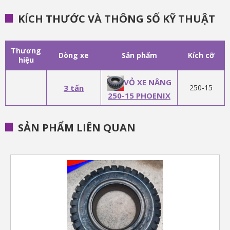
KÍCH THƯỚC VÀ THÔNG SỐ KỸ THUẬT
Thương
Dòng xe
Sản phẩm
Kích cỡ
hiệu
VỎ XE NÂNG
3 tấn
250-15
250-15 PHOENIX
SẢN PHẨM LIÊN QUAN